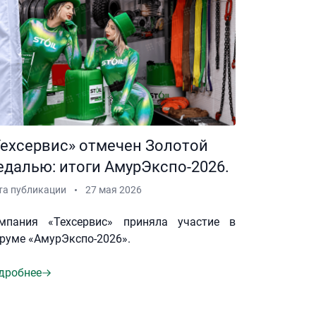
Техсервис» отмечен Золотой
едалью: итоги АмурЭкспо-2026.
та публикации
27 мая 2026
мпания «Техсервис» приняла участие в
руме «АмурЭкспо-2026».
дробнее