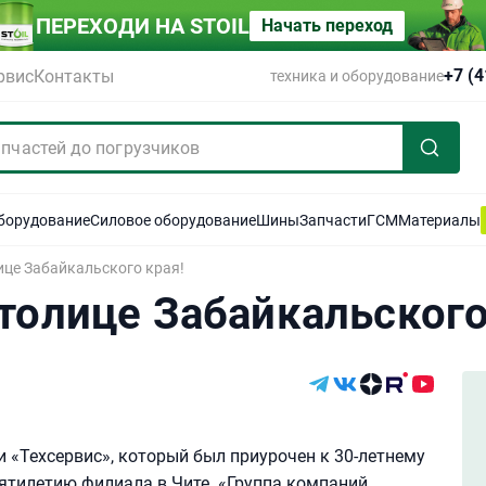
ПЕРЕХОДИ НА STOIL
Начать переход
+7 (
рвис
Контакты
техника и оборудование
оборудование
Силовое оборудование
Шины
Запчасти
ГСМ
Материалы
ице Забайкальского края!
толице Забайкальского
и «Техсервис», который был приурочен к 30-летнему
ятилетию филиала в Чите. «Группа компаний