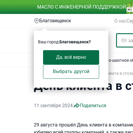
МАСЛО С ИНЖЕНЕРНОЙ ПОДДЕРЖКОЙ
Благовещенск
О нас
Се
Ваш город
Благовещенск?
Да, всё верно
Акции
Спецтехника
Автотехника
Горно-шахтное 
Выбрать другой
Техсервис
/
Блог
/
Новости
/
День клиента в стол
День клиента в с
11 сентября 2024
Поделиться
29 августа прошёл День клиента в компани
юбилею всей группы компаний, а также дес