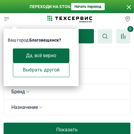
ПЕРЕХОДИ НА STOIL
Начать переход
0
Каталог
Ваш город
Благовещенск?
Электроды
Да, всё верно
Выбрать другой
Марка
Бренд
Назначение