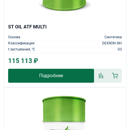
ST OIL ATF MULTI
Основа
Синтетика
Классификация
DEXRON IIIH
t застывания, °С
-53
115 113 ₽
Подробнее