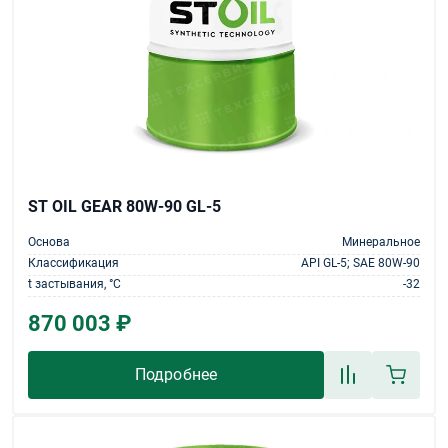
ST OIL GEAR 80W-90 GL-5
Основа
Минеральное
Классификация
API GL-5; SAE 80W-90
t застывания, °С
-32
870 003 ₽
Подробнее