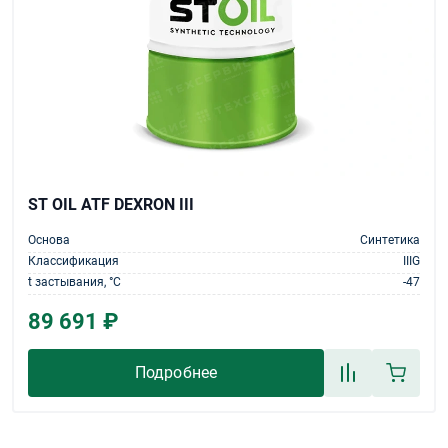
ST OIL ATF DEXRON III
Основа
Синтетика
Классификация
IIIG
t застывания, °С
-47
89 691 ₽
Подробнее