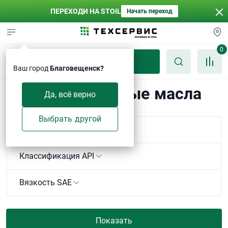
ПЕРЕХОДИ НА STOIL
Начать переход
0
Каталог
Ваш город
Благовещенск?
Трансмиссионные масла
Да, всё верно
Выбрать другой
Линейка
Классификация API
Вязкость SAE