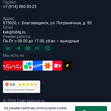
Сервис
+7 (914) 060-30-25
Адрес
675020, г. Благовещенск, ул. Пограничная, д. 80
Email
kek@tsblg.ru
Режим работы
Пн-Пт с 08.00 до 17.00, сб-вс — выходные
Мы есть на
© 2026 Сайт tsgroup.ru
Все права защищены
На нашем сайте мы используем cookie