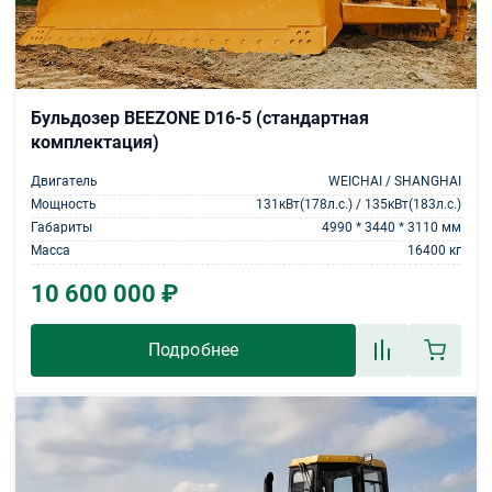
Бульдозер BEEZONE D16-5 (стандартная
комплектация)
Двигатель
WEICHAI / SHANGHAI
Мощность
131кВт(178л.с.) / 135кВт(183л.с.)
Габариты
4990 * 3440 * 3110 мм
Масса
16400 кг
10 600 000 ₽
Подробнее