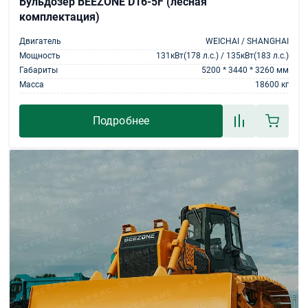
Бульдозер BEEZONE D16-5F (лесная
комплектация)
Двигатель
WEICHAI / SHANGHAI
Мощность
131кВт(178 л.с.) / 135кВт(183 л.с.)
Габариты
5200 * 3440 * 3260 мм
Масса
18600 кг
Подробнее