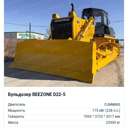
Бульдозер BEEZONE D22-5
Двигатель
CUMMINS
Мощность
175 кВт (238 л.с.)
Габариты
7095 * 3725 * 3517 мм
Масса
23500 кг