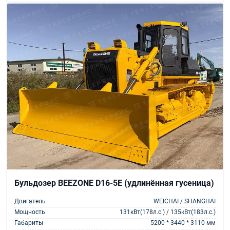
Бульдозер BEEZONE D16-5E (удлинённая гусеница)
Двигатель
WEICHAI / SHANGHAI
Мощность
131кВт(178л.с.) / 135кВт(183л.с.)
Габариты
5200 * 3440 * 3110 мм