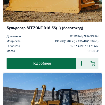
Бульдозер BEEZONE D16-5S(L) (болотоход)
Двигатель
WEICHAI / SHANGHAI
Мощность
131кВт(178л.с.) / 135кВт(183л.с.)
Габариты
5176 * 4190 * 3170 мм
Масса
18100 кг
Подробнее