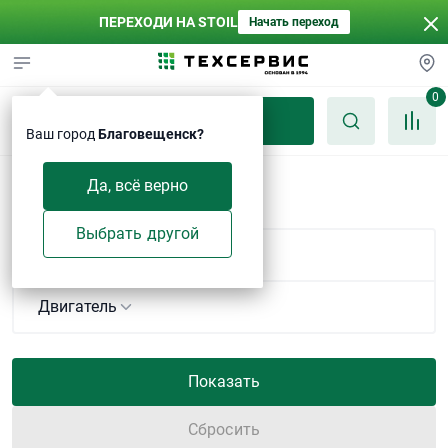
ПЕРЕХОДИ НА STOIL
Начать переход
0
Каталог
Ваш город
Благовещенск?
Бульдозеры
Да, всё верно
Выбрать другой
Комплектация
Двигатель
Сбросить