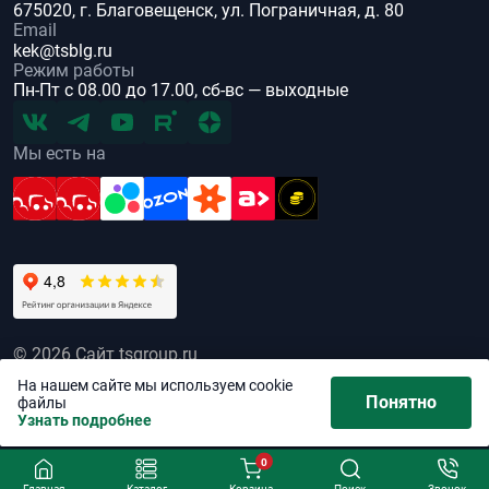
675020, г. Благовещенск, ул. Пограничная, д. 80
Email
kek@tsblg.ru
Режим работы
Пн-Пт с 08.00 до 17.00, сб-вс — выходные
Мы есть на
© 2026 Сайт tsgroup.ru
Все права защищены
На нашем сайте мы используем cookie
Понятно
файлы
Политика обработки персональных данных
Узнать подробнее
0
Главная
Каталог
Корзина
Поиск
Звонок