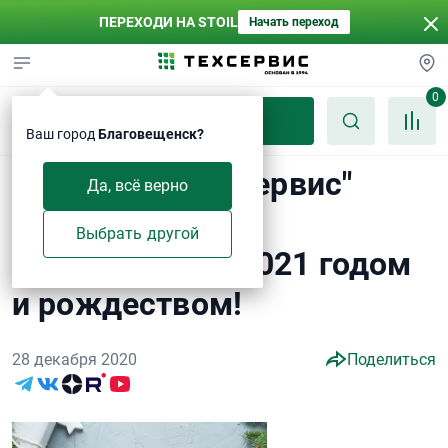
ПЕРЕХОДИ НА STOIL
Начать переход
0
Каталог
Ваш город
Благовещенск?
Компания "Техсервис"
Да, всё верно
поздравляет с
Выбрать другой
наступающим 2021 годом
и рождеством!
28 декабря 2020
Поделиться