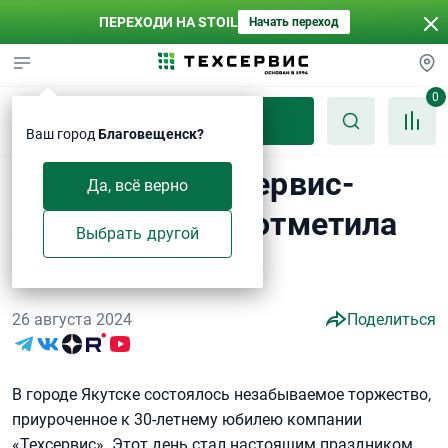
ПЕРЕХОДИ НА STOIL
Начать переход
0
Каталог
Ваш город
Благовещенск?
Компания "Техсервис-
Да, всё верно
Якутия" мощно отметила
Выбрать другой
ДЕНЬ КЛИЕНТА!
26 августа 2024
Поделиться
В городе Якутске состоялось незабываемое торжество,
приуроченное к 30-летнему юбилею компании
«Техсервис». Этот день стал настоящим праздником