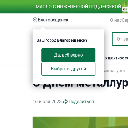
МАСЛО С ИНЖЕНЕРНОЙ ПОДДЕРЖКОЙ
Благовещенск
О нас
Се
Ваш город
Благовещенск?
Да, всё верно
Акции
Спецтехника
Автотехника
Горно-шахтное 
Выбрать другой
Техсервис
/
Блог
/
Новости
/
С Днем металлурга
С Днем металлур
16 июля 2023
Поделиться