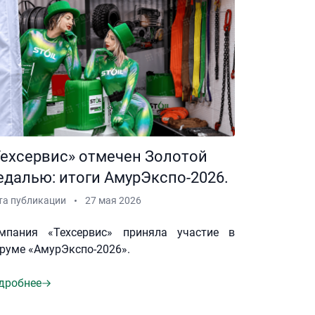
Техсервис» отмечен Золотой
едалью: итоги АмурЭкспо-2026.
та публикации
27 мая 2026
мпания «Техсервис» приняла участие в
руме «АмурЭкспо-2026».
дробнее