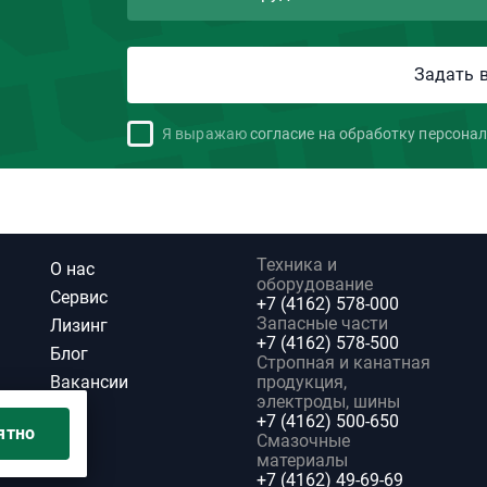
Я выражаю
согласие на обработку персона
Техника и
О нас
оборудование
Сервис
+7 (4162) 578-000
Запасные части
Лизинг
+7 (4162) 578-500
Блог
Стропная и канатная
Вакансии
продукция,
электроды, шины
+7 (4162) 500-650
ятно
Смазочные
материалы
+7 (4162) 49-69-69