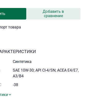
Добавить в
ить
сравнение
порт товара
АРАКТЕРИСТИКИ
Синтетика
я
SAE 10W-30; API CI-4/SN; ACEA E4/E7,
A3/B4
С
-38
тики