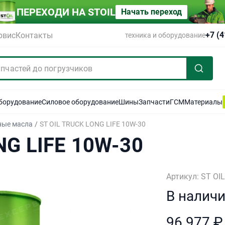
ПЕРЕХОДИ НА STOIL
Начать переход
+7 (
рвис
Контакты
техника и оборудование
оборудование
Силовое оборудование
Шины
Запчасти
ГСМ
Материалы
ные масла
/
ST OIL TRUCK LONG LIFE 10W-30
NG LIFE 10W-30
Артикул: ST OI
В налич
96 977 ₽