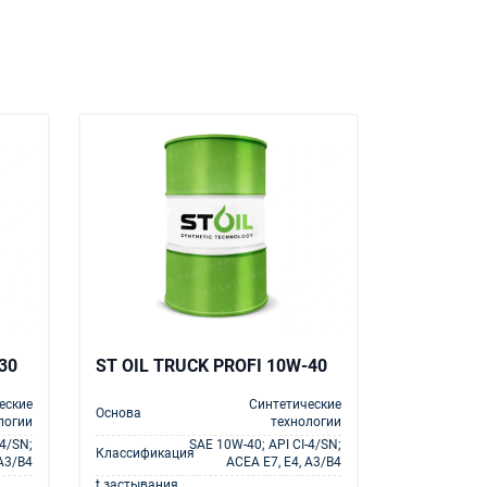
30
ST OIL TRUCK PROFI 10W-40
еские
Синтетические
Основа
логии
технологии
-4/SN;
SAE 10W-40; API CI-4/SN;
Классификация
 A3/B4
ACEA E7, E4, A3/B4
t застывания,