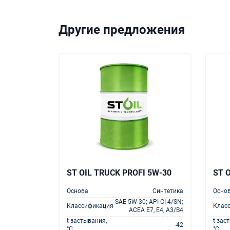
Другие предложения
ST OIL TRUCK PROFI 5W-30
ST 
Основа
Синтетика
Осно
SAE 5W-30; API CI-4/SN;
Классификация
Клас
ACEA E7, E4, A3/B4
t застывания,
t зас
-42
°С
°С