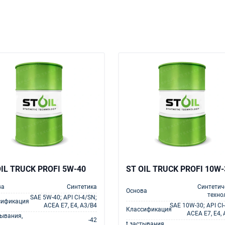
OIL TRUCK PROFI 5W-40
ST OIL TRUCK PROFI 10W-
ва
Синтетика
Синтетич
Основа
техно
SAE 5W-40; API CI-4/SN;
сификация
ACEA E7, E4, A3/B4
SAE 10W-30; API CI
Классификация
ACEA E7, E4,
тывания,
-42
t застывания,