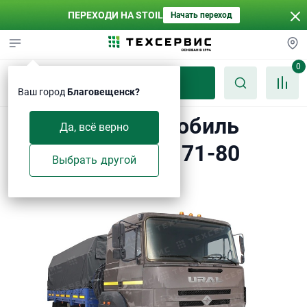
ПЕРЕХОДИ НА STOIL
Начать переход
0
Каталог
Ваш город
Благовещенск?
Бортовой автомобиль
Да, всё верно
УРАЛ-М 4320-3171-80
Выбрать другой