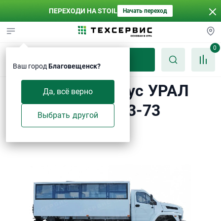
ПЕРЕХОДИ НА STOIL
Начать переход
0
Каталог
Ваш город
Благовещенск?
Вахтовый автобус УРАЛ
Да, всё верно
NEXT 32552-5013-73
Выбрать другой