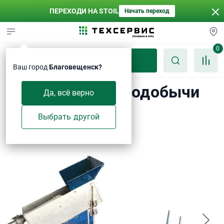
ПЕРЕХОДИ НА STOIL
Начать переход
0
Каталог
Ваш город
Благовещенск?
Шлюз для золотодобычи
Да, всё верно
Выбрать другой