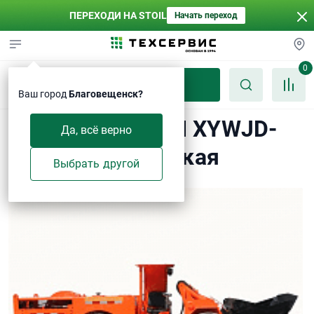
ПЕРЕХОДИ НА STOIL
Начать переход
0
Каталог
Ваш город
Благовещенск?
Подземная ПДМ XYWJD-
Да, всё верно
0.75 электрическая
Выбрать другой