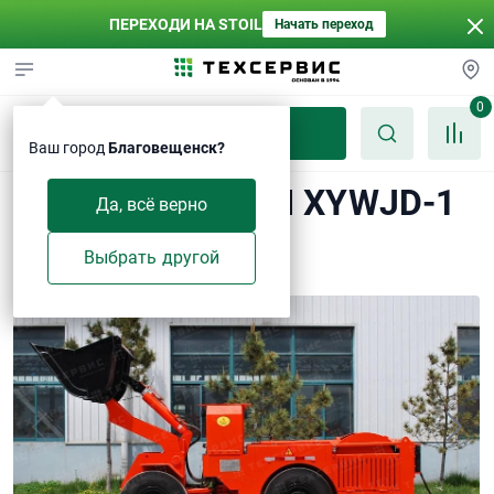
ПЕРЕХОДИ НА STOIL
Начать переход
0
Каталог
Ваш город
Благовещенск?
Подземная ПДМ XYWJD-1
Да, всё верно
электрическая
Выбрать другой