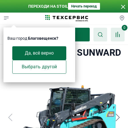
ПЕРЕХОДИ НА STOIL
Начать переход
0
Каталог
Ваш город
Благовещенск?
Мини-погрузчик SUNWARD
Да, всё верно
SWTL5238
Выбрать другой