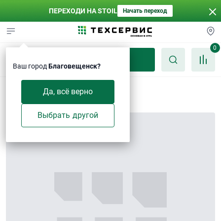
ПЕРЕХОДИ НА STOIL
Начать переход
0
Каталог
Ваш город
Благовещенск?
Прокладка
Да, всё верно
Выбрать другой