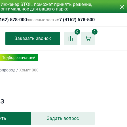
Инженер STOIL поможет принять решение,
оптимальное для вашего парка
4162) 578-000
+7 (4162) 578-500
запасные части
0
0
Заказать звонок
Подбор запчастей
вопровод
/
Хомут 000
аз
ить
Задать вопрос