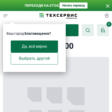
ПЕРЕХОДИ НА STOIL
Начать переход
0
Каталог
Ваш город
Благовещенск?
Трубка φ14×2×300
Да, всё верно
Выбрать другой