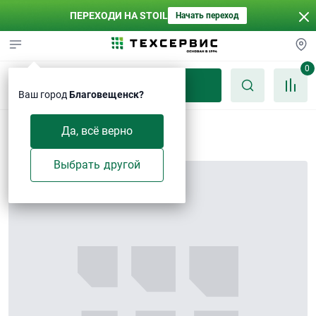
ПЕРЕХОДИ НА STOIL
Начать переход
0
Каталог
Ваш город
Благовещенск?
Шайба 14
Да, всё верно
Выбрать другой