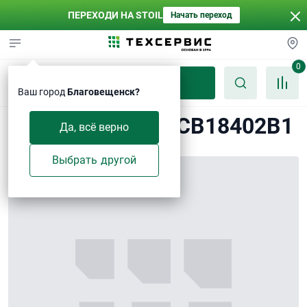
ПЕРЕХОДИ НА STOIL
Начать переход
0
Каталог
Ваш город
Благовещенск?
Двигатель ЗС11СВ18402В1
Да, всё верно
Выбрать другой