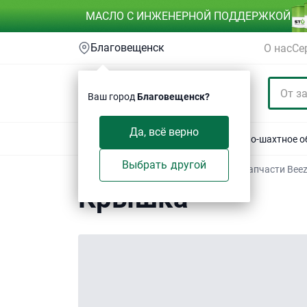
МАСЛО С ИНЖЕНЕРНОЙ ПОДДЕРЖКОЙ
Благовещенск
О нас
Се
Ваш город
Благовещенск?
Да, всё верно
Акции
Спецтехника
Автотехника
Горно-шахтное 
Выбрать другой
Техсервис
/
Электронный каталог
/
Запчасти Bee
Крышка