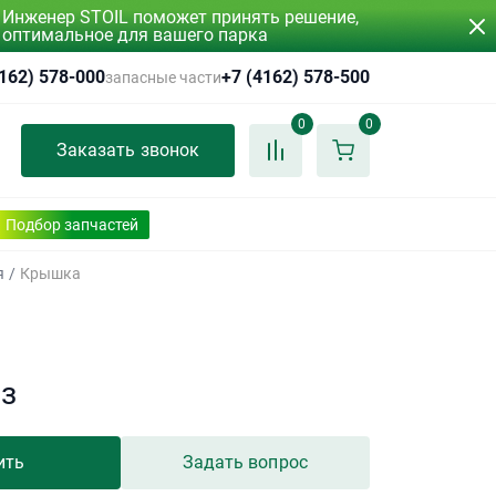
Инженер STOIL поможет принять решение,
оптимальное для вашего парка
4162) 578-000
+7 (4162) 578-500
запасные части
0
0
Заказать звонок
Подбор запчастей
я
/
Крышка
аз
ить
Задать вопрос