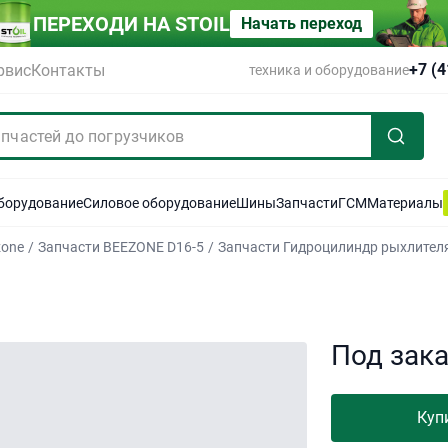
ПЕРЕХОДИ НА STOIL
Начать переход
+7 (
рвис
Контакты
техника и оборудование
оборудование
Силовое оборудование
Шины
Запчасти
ГСМ
Материалы
zone
/
Запчасти BEEZONE D16-5
/
Запчасти Гидроцилиндр рыхлител
Под зак
Куп