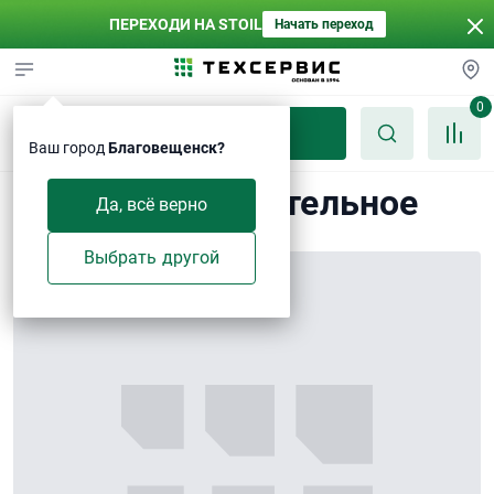
ПЕРЕХОДИ НА STOIL
Начать переход
0
Каталог
Ваш город
Благовещенск?
Кольцо уплотнительное
Да, всё верно
Выбрать другой