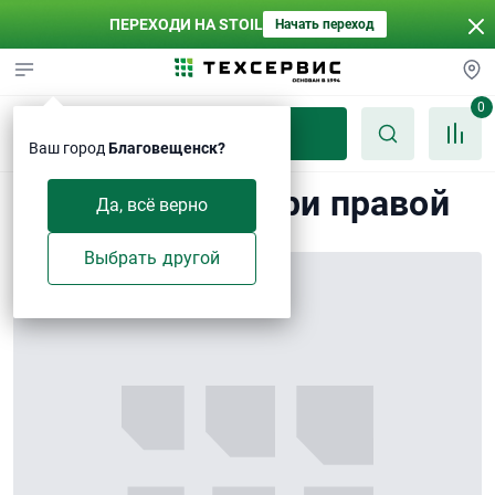
ПЕРЕХОДИ НА STOIL
Начать переход
0
Каталог
Ваш город
Благовещенск?
Уплотнение двери правой
Да, всё верно
Выбрать другой