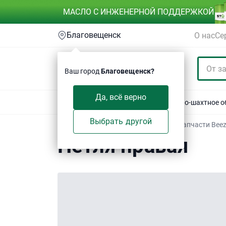
МАСЛО С ИНЖЕНЕРНОЙ ПОДДЕРЖКОЙ
Благовещенск
О нас
Се
Ваш город
Благовещенск?
Да, всё верно
Акции
Спецтехника
Автотехника
Горно-шахтное 
Выбрать другой
Техсервис
/
Электронный каталог
/
Запчасти Bee
Петля правая