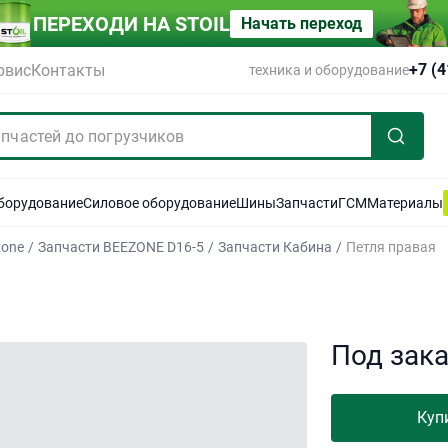
ПЕРЕХОДИ НА STOIL
Начать переход
+7 (
рвис
Контакты
техника и оборудование
оборудование
Силовое оборудование
Шины
Запчасти
ГСМ
Материалы
zone
/
Запчасти BEEZONE D16-5
/
Запчасти Кабина
/
Петля правая
Под зак
Куп