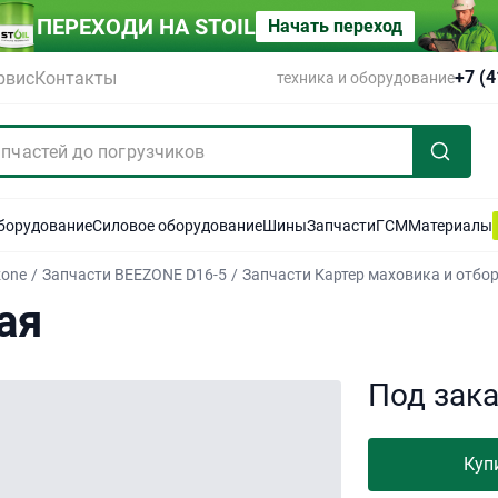
ПЕРЕХОДИ НА STOIL
Начать переход
+7 (
рвис
Контакты
техника и оборудование
оборудование
Силовое оборудование
Шины
Запчасти
ГСМ
Материалы
zone
/
Запчасти BEEZONE D16-5
/
Запчасти Картер маховика и отбор
ая
Под зак
Куп