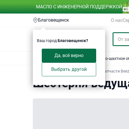
МАСЛО С ИНЖЕНЕРНОЙ ПОДДЕРЖКОЙ
Благовещенск
О нас
Се
Ваш город
Благовещенск?
Да, всё верно
Акции
Спецтехника
Автотехника
Горно-шахтное 
Выбрать другой
Техсервис
/
Электронный каталог
/
Запчасти Bee
Шестерня ведущ