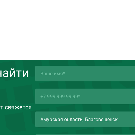
найти
ст свяжется