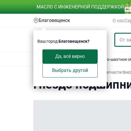
МАСЛО С ИНЖЕНЕРНОЙ ПОДДЕРЖКОЙ
Благовещенск
О нас
Се
Ваш город
Благовещенск?
Да, всё верно
Акции
Спецтехника
Автотехника
Горно-шахтное 
Выбрать другой
Техсервис
/
Электронный каталог
/
Запчасти Bee
Гнездо подшипн