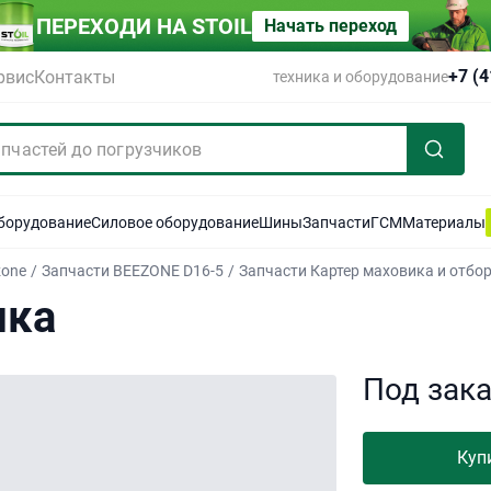
ПЕРЕХОДИ НА STOIL
Начать переход
+7 (
рвис
Контакты
техника и оборудование
оборудование
Силовое оборудование
Шины
Запчасти
ГСМ
Материалы
zone
/
Запчасти BEEZONE D16-5
/
Запчасти Картер маховика и отбор
ика
Под зак
Куп