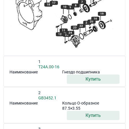
7
17
18
8
10
9
19
16
20
21
22
23
11
24
12
25
1
T24A.00-16
Наименование
Гнездо подшипника
Купить
2
GB3452.1
Наименование
Кольцо О-образное
87.5×3.55
Купить