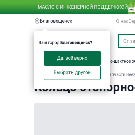
МАСЛО С ИНЖЕНЕРНОЙ ПОДДЕРЖКОЙ
Благовещенск
О нас
Се
Ваш город
Благовещенск?
Да, всё верно
Акции
Спецтехника
Автотехника
Горно-шахтное 
Выбрать другой
Техсервис
/
Электронный каталог
/
Запчасти Bee
Кольцо стопорно