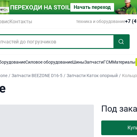
ПЕРЕХОДИ НА STOIL
Начать переход
+7 (
рвис
Контакты
техника и оборудование
оборудование
Силовое оборудование
Шины
Запчасти
ГСМ
Материалы
zone
/
Запчасти BEEZONE D16-5
/
Запчасти Каток опорный
/
Кольцо
е
Под зак
Куп