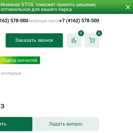
Инженер STOIL поможет принять решение,
оптимальное для вашего парка
4162) 578-000
+7 (4162) 578-500
запасные части
0
0
Заказать звонок
Подбор запчастей
 стопорное
аз
ить
Задать вопрос