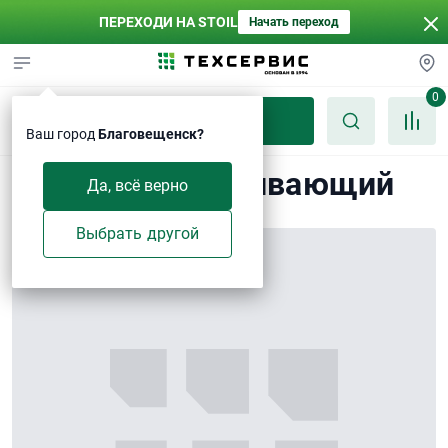
ПЕРЕХОДИ НА STOIL
Начать переход
0
Каталог
Ваш город
Благовещенск?
Каток поддерживающий
Да, всё верно
Выбрать другой