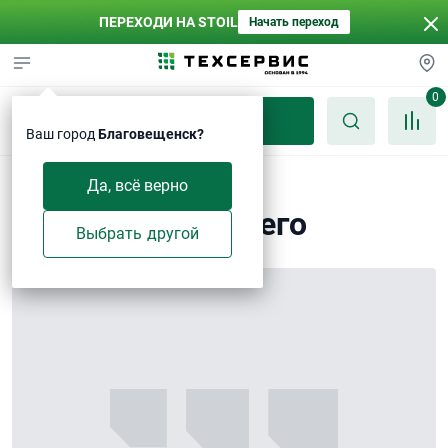
ПЕРЕХОДИ НА STOIL
Начать переход
0
Каталог
Ваш город
Благовещенск?
Вал катка
Да, всё верно
поддерживающего
Выбрать другой