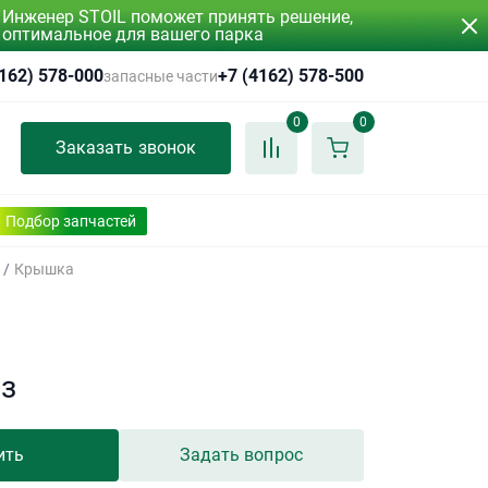
Инженер STOIL поможет принять решение,
оптимальное для вашего парка
4162) 578-000
+7 (4162) 578-500
запасные части
0
0
Заказать звонок
Подбор запчастей
/
Крышка
аз
ить
Задать вопрос