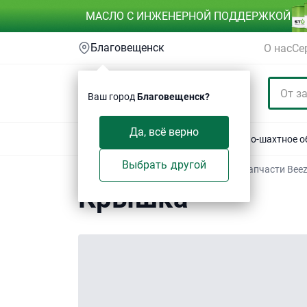
МАСЛО С ИНЖЕНЕРНОЙ ПОДДЕРЖКОЙ
Благовещенск
О нас
Се
Ваш город
Благовещенск?
Да, всё верно
Акции
Спецтехника
Автотехника
Горно-шахтное 
Выбрать другой
Техсервис
/
Электронный каталог
/
Запчасти Bee
Крышка