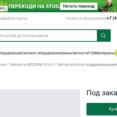
ПЕРЕХОДИ НА STOIL
Начать переход
+7 (
рвис
Контакты
техника и оборудование
оборудование
Силовое оборудование
Шины
Запчасти
ГСМ
Материалы
zone
/
Запчасти BEEZONE D16-5
/
Запчасти Каток поддерживающий
Под зак
Куп