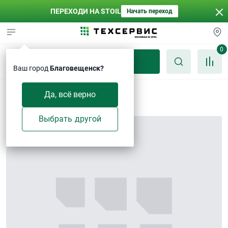
ПЕРЕХОДИ НА STOIL
Начать переход
0
Каталог
Ваш город
Благовещенск?
Шайба 30
Да, всё верно
Выбрать другой