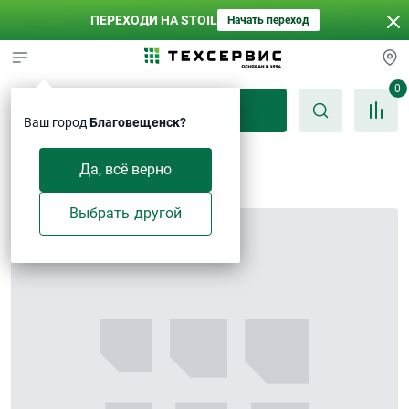
ПЕРЕХОДИ НА STOIL
Начать переход
0
Каталог
Ваш город
Благовещенск?
Болт M12×70-Zn
Да, всё верно
Выбрать другой