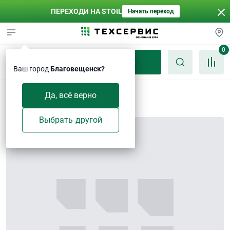
ПЕРЕХОДИ НА STOIL
Начать переход
0
Каталог
Ваш город
Благовещенск?
Поршень
Да, всё верно
Выбрать другой