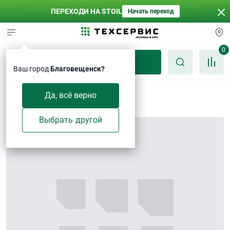
ПЕРЕХОДИ НА STOIL
Начать переход
0
Каталог
Ваш город
Благовещенск?
Поршень
Да, всё верно
Выбрать другой