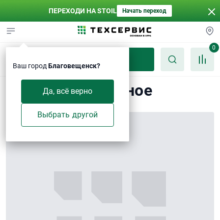
ПЕРЕХОДИ НА STOIL
Начать переход
0
Каталог
Ваш город
Благовещенск?
Кольцо О-образное
Да, всё верно
Выбрать другой