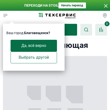
ПЕРЕХОДИ НА STOIL
Начать переход
0
Каталог
Ваш город
Благовещенск?
Втулка направляющая
Да, всё верно
Выбрать другой