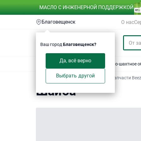
МАСЛО С ИНЖЕНЕРНОЙ ПОДДЕРЖКОЙ
Благовещенск
О нас
Се
Ваш город
Благовещенск?
Да, всё верно
Акции
Спецтехника
Автотехника
Горно-шахтное 
Выбрать другой
Техсервис
/
Электронный каталог
/
Запчасти Bee
Шайба