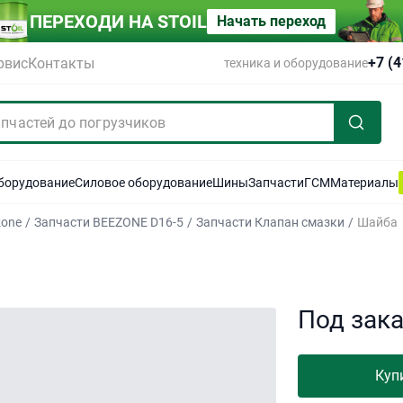
ПЕРЕХОДИ НА STOIL
Начать переход
+7 (
рвис
Контакты
техника и оборудование
оборудование
Силовое оборудование
Шины
Запчасти
ГСМ
Материалы
zone
/
Запчасти BEEZONE D16-5
/
Запчасти Клапан смазки
/
Шайба
Под зак
Куп