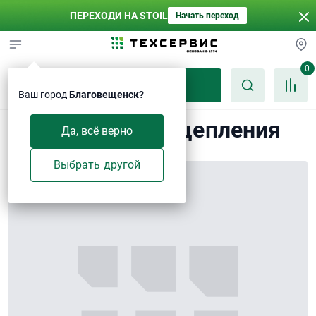
ПЕРЕХОДИ НА STOIL
Начать переход
0
Каталог
Ваш город
Благовещенск?
Шток клапана сцепления
Да, всё верно
Выбрать другой