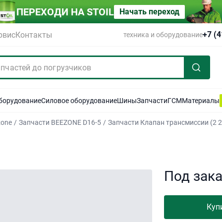
ПЕРЕХОДИ НА STOIL
Начать переход
+7 (
рвис
Контакты
техника и оборудование
оборудование
Силовое оборудование
Шины
Запчасти
ГСМ
Материалы
zone
/
Запчасти BEEZONE D16-5
/
Запчасти Клапан трансмиссии (2 2
Под зак
Куп