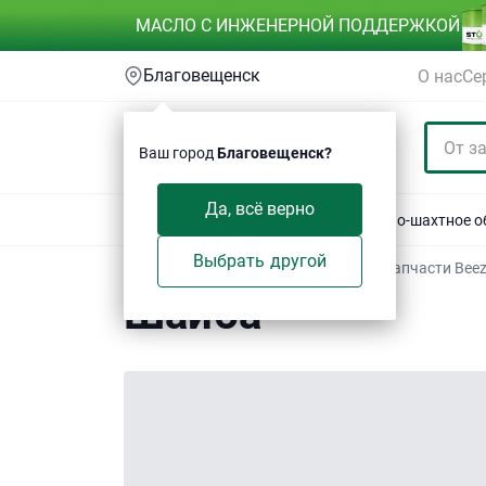
МАСЛО С ИНЖЕНЕРНОЙ ПОДДЕРЖКОЙ
Благовещенск
О нас
Се
Ваш город
Благовещенск?
Да, всё верно
Акции
Спецтехника
Автотехника
Горно-шахтное 
Выбрать другой
Техсервис
/
Электронный каталог
/
Запчасти Bee
Шайба