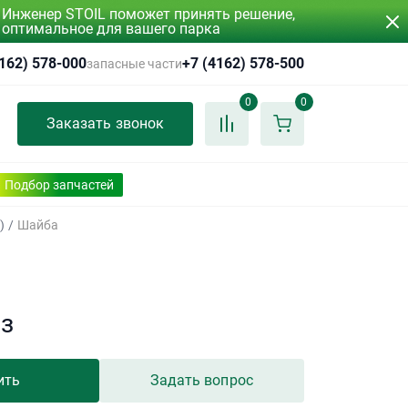
Инженер STOIL поможет принять решение,
оптимальное для вашего парка
4162) 578-000
+7 (4162) 578-500
запасные части
0
0
Заказать звонок
Подбор запчастей
)
/
Шайба
аз
ить
Задать вопрос