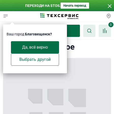
ПЕРЕХОДИ НА STOIL
Начать переход
0
Каталог
Ваш город
Благовещенск?
Кольцо стопорное
Да, всё верно
Выбрать другой