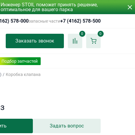
Инженер STOIL поможет принять решение,
оптимальное для вашего парка
4162) 578-000
+7 (4162) 578-500
запасные части
0
0
Заказать звонок
Подбор запчастей
)
/
Коробка клапана
аз
ить
Задать вопрос