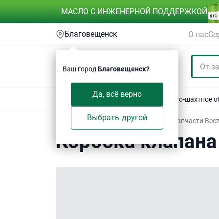
МАСЛО С ИНЖЕНЕРНОЙ ПОДДЕРЖКОЙ
Благовещенск
О нас
Се
Ваш город
Благовещенск?
Да, всё верно
Акции
Спецтехника
Автотехника
Горно-шахтное 
Выбрать другой
Техсервис
/
Электронный каталог
/
Запчасти Bee
Коробка клапана