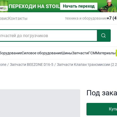
ПЕРЕХОДИ НА STOIL
Начать переход
+7 (
рвис
Контакты
техника и оборудование
оборудование
Силовое оборудование
Шины
Запчасти
ГСМ
Материалы
zone
/
Запчасти BEEZONE D16-5
/
Запчасти Клапан трансмиссии (2 2
Под зак
Куп