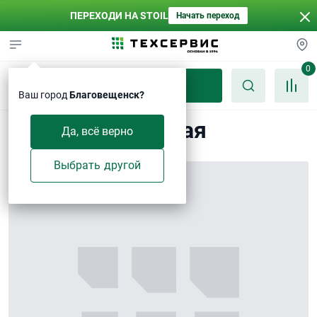
ПЕРЕХОДИ НА STOIL
Начать переход
0
Каталог
Ваш город
Благовещенск?
Пробка резьбовая
Да, всё верно
Выбрать другой