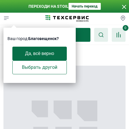
ПЕРЕХОДИ НА STOIL
Начать переход
0
Каталог
Ваш город
Благовещенск?
Шайба 5-Zn
Да, всё верно
Выбрать другой