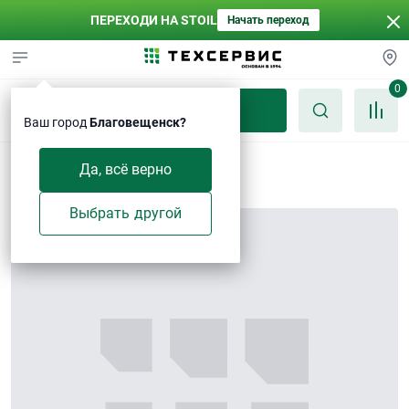
ПЕРЕХОДИ НА STOIL
Начать переход
0
Каталог
Ваш город
Благовещенск?
Пластина
Да, всё верно
Выбрать другой