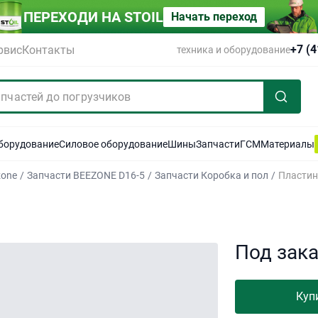
ПЕРЕХОДИ НА STOIL
Начать переход
+7 (
рвис
Контакты
техника и оборудование
оборудование
Силовое оборудование
Шины
Запчасти
ГСМ
Материалы
zone
/
Запчасти BEEZONE D16-5
/
Запчасти Коробка и пол
/
Пластин
Под зак
Куп