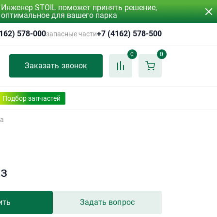
Инженер STOIL поможет принять решение,
оптимальное для вашего парка
4162) 578-000
+7 (4162) 578-500
запасные части
0
0
Заказать звонок
Подбор запчастей
а
аз
ить
Задать вопрос