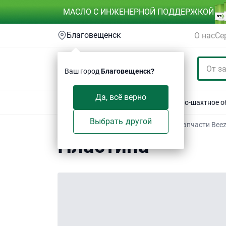
МАСЛО С ИНЖЕНЕРНОЙ ПОДДЕРЖКОЙ
Благовещенск
О нас
Се
Ваш город
Благовещенск?
Да, всё верно
Акции
Спецтехника
Автотехника
Горно-шахтное 
Выбрать другой
Техсервис
/
Электронный каталог
/
Запчасти Bee
Пластина