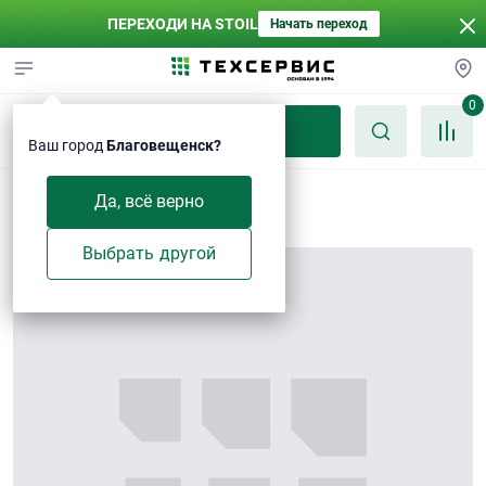
ПЕРЕХОДИ НА STOIL
Начать переход
0
Каталог
Ваш город
Благовещенск?
Болт M10×25-Zn
Да, всё верно
Выбрать другой