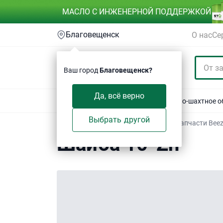
МАСЛО С ИНЖЕНЕРНОЙ ПОДДЕРЖКОЙ
Благовещенск
О нас
Се
Ваш город
Благовещенск?
Да, всё верно
Акции
Спецтехника
Автотехника
Горно-шахтное 
Выбрать другой
Техсервис
/
Электронный каталог
/
Запчасти Bee
Шайба 10-Zn