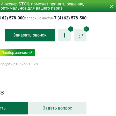
Инженер STOIL поможет принять решение,
оптимальное для вашего парка
4162) 578-000
+7 (4162) 578-500
запасные части
0
0
Заказать звонок
Подбор запчастей
передач
/
Шайба 10-Zn
аз
ить
Задать вопрос