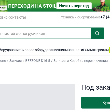
ПЕРЕХОДИ НА STOIL
Начать переход
+7 (
рвис
Контакты
техника и оборудование
оборудование
Силовое оборудование
Шины
Запчасти
ГСМ
Материалы
zone
/
Запчасти BEEZONE D16-5
/
Запчасти Коробка переключения 
Под зак
Куп