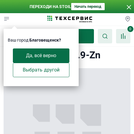
ПЕРЕХОДИ НА STOIL
Начать переход
0
Каталог
Ваш город
Благовещенск?
Болт M14×40-10.9-Zn
Да, всё верно
Выбрать другой