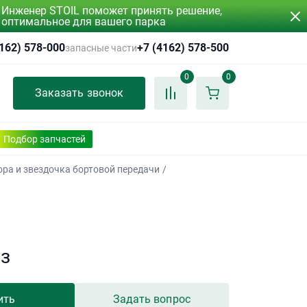
Инженер STOIL поможет принять решение,
оптимальное для вашего парка
4162) 578-000
+7 (4162) 578-500
запасные части
0
0
Заказать звонок
Подбор запчастей
ора и звездочка бортовой передачи
/
аз
ить
Задать вопрос