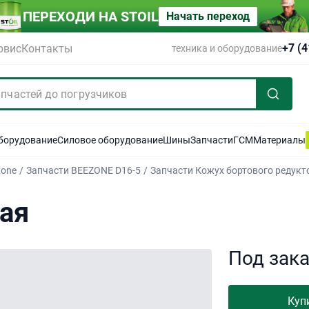
ПЕРЕХОДИ НА STOIL
Начать переход
+7 (
рвис
Контакты
техника и оборудование
оборудование
Силовое оборудование
Шины
Запчасти
ГСМ
Материалы
zone
/
Запчасти BEEZONE D16-5
/
Запчасти Кожух бортового редукт
ая
Под зак
Куп