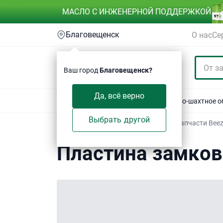
МАСЛО С ИНЖЕНЕРНОЙ ПОДДЕРЖКОЙ
Благовещенск
О нас
Се
Ваш город
Благовещенск?
Да, всё верно
Акции
Спецтехника
Автотехника
Горно-шахтное 
Выбрать другой
Техсервис
/
Электронный каталог
/
Запчасти Bee
Пластина замковая
Пластина замков